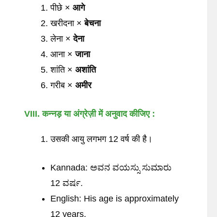
पीछे ×
आगे
खरीदना ×
बेचना
लेना ×
देना
आना ×
जाना
शांति ×
अशांति
गरीब ×
अमीर
VIII.
कन्नड़
या
अंग्रेज़ी
में
अनुवाद
कीजिए
:
उसकी आयु लगभग 12 वर्ष की है।
Kannada: ಅವನ ವಯಸ್ಸು ಸುಮಾರು
12 ವರ್ಷ.
English: His age is approximately
12 years.