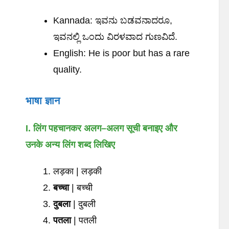
Kannada: ಇವನು ಬಡವನಾದರೂ,
ಇವನಲ್ಲಿ ಒಂದು ವಿರಳವಾದ ಗುಣವಿದೆ.
English: He is poor but has a rare
quality.
भाषा
ज्ञान
I. लिंग
पहचानकर
अलग
–
अलग
सूची
बनाइए
और
उनके
अन्य
लिंग
शब्द
लिखिए
लड़का | लड़की
बच्चा
| बच्ची
दुबला
| दुबली
पतला
| पतली