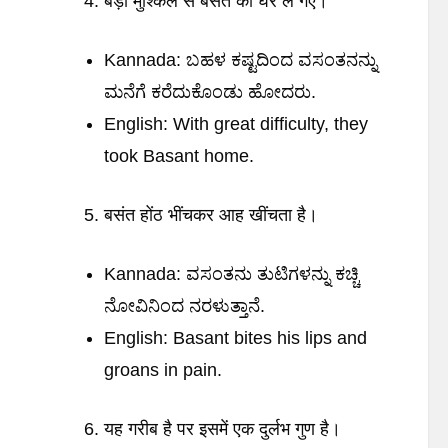
बड़ी मुश्किल से बसंत को घर ले गए।
Kannada: ಬಹಳ ಕಷ್ಟದಿಂದ ವಸಂತನನ್ನು
ಮನೆಗೆ ಕರೆದುಕೊಂಡು ಹೋದರು.
English: With great difficulty, they
took Basant home.
बसंत होंठ भींचकर आह खींचता है।
Kannada: ವಸಂತನು ತುಟಿಗಳನ್ನು ಕಚ್ಚಿ
ನೋವಿನಿಂದ ನರಳುತ್ತಾನೆ.
English: Basant bites his lips and
groans in pain.
यह गरीब है पर इसमें एक दुर्लभ गुण है।