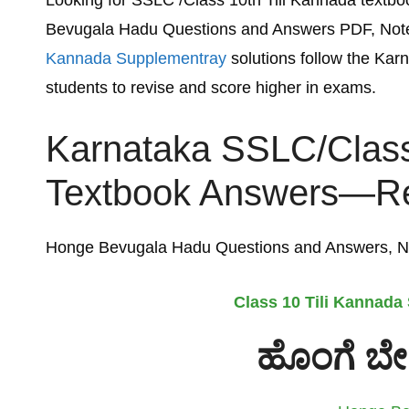
Looking for SSLC /Class 10th Tili Kannada text
Bevugala Hadu Questions and Answers PDF, Not
Kannada Supplementray
solutions follow the Karn
students to revise and score higher in exams.
Karnataka SSLC/Class
Textbook Answers—Ref
Honge Bevugala Hadu
Questions and Answers, 
Class 10 Tili Kannada
ಹೊಂಗೆ
ಬೇ