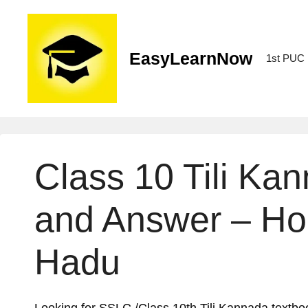
EasyLearnNow
1st PUC
Class 10 Tili Ka
and Answer – Ho
Hadu