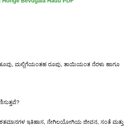
d Honge Bevugala Hadu PDF
ಹೂವು, ಮಲ್ಲಿಗೆಯಂತಹ ರೂಪು, ತಾಯಿಯಂತ ನೆರಳು ಹಾಗೂ
ಸುತ್ತವೆ?
 ಶತಶತಮಾನಗಳ ಇತಿಹಾಸ, ನೇಗಿಲಯೋಗಿಯ ಜೀವನ, ಸಂತೆ ಮತ್ತು