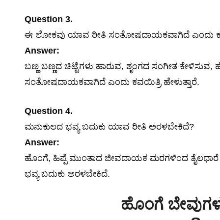
Question 3.
ಈ ಲೋಕವು ಯಾವ ರೀತಿ ಸಂತೋಷದಾಯಕವಾಗಿದೆ ಎಂದು ಕವಯಿತ
Answer:
ಬಣ್ಣ ಬಣ್ಣದ ಚಿಟ್ಟೆಗಳು ಹಾರುವ, ಶೃಂಗದ ಸಂಗೀತ ಕೇಳಿಸು
ಸಂತೋಷದಾಯಕವಾಗಿದೆ ಎಂದು ಕವಯಿತ್ರಿ ಹೇಳುತ್ತಾರೆ.
Question 4.
ಮನುಕುಲದ ಭವ್ಯ ಬದುಕು ಯಾವ ರೀತಿ ಅರಳಬೇಕಿದೆ?
Answer:
ಹೊಂಗೆ, ಹಿಪ್ಪೆ ಮುಂತಾದ ಜೀವದಾಯಕ ಮರಗಳಿಂದ ತೈಲಧಾರೆ 
ಭವ್ಯ ಬದುಕು ಅರಳಬೇಕಿದೆ.
ಹೊಂಗೆ ಬೇವುಗಳ