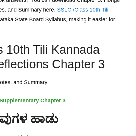
book answers? You can download Chapter 3: Honge
es, and Summary here.
SSLC /Class 10th Tili
ataka State Board Syllabus, making it easier for
 10th Tili Kannada
lections Chapter 3
Notes, and Summary
 Supplementary Chapter 3
ವುಗಳ
ಹಾಡು