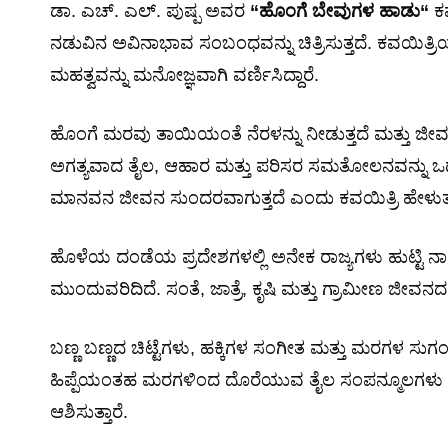
ಡಾ. ಎಚ್. ಎಲ್. ಪುಷ್ಪ ಅವರ
“
ಹೊಂಗೆ
ಬೇವುಗಳ
ಹಾಡು
“
ಕವ
ನಡುವಿನ ಅವಿನಾಭಾವ ಸಂಬಂಧವನ್ನು ಚಿತ್ರಿಸುತ್ತದೆ. ಕವಯಿತ್
ಮಹತ್ವವನ್ನು ಮನೋಜ್ಞವಾಗಿ ವರ್ಣಿಸಿದ್ದಾರೆ.
ಹೊಂಗೆ ಮರವು ತಾಯಿಯಂತೆ ನೆರಳನ್ನು ನೀಡುತ್ತದೆ ಮತ್ತು ಜೀ
ಅಗತ್ಯವಾದ ತೈಲ, ಆಹಾರ ಮತ್ತು ಪರಿಸರ ಸಮತೋಲನವನ್ನು ಒದಗಿಸ
ಮಾನವನ ಜೀವನ ಸುಂದರವಾಗುತ್ತದೆ ಎಂದು ಕವಯಿತ್ರಿ ಹೇಳುತ್ತ
ಹೊಳೆಯ ದಂಡೆಯ ಪ್ರದೇಶಗಳಲ್ಲಿ ಅನೇಕ ರಾಜ್ಯಗಳು ಹುಟ್ಟಿ ನಾ
ಮುಂದುವರಿದಿದೆ. ಸಂತೆ, ಜಾತ್ರೆ, ಕೃಷಿ ಮತ್ತು ಗ್ರಾಮೀಣ ಜೀವನದ
ಬಣ್ಣ ಬಣ್ಣದ ಚಿಟ್ಟೆಗಳು, ಹಕ್ಕಿಗಳ ಸಂಗೀತ ಮತ್ತು ಮರಗಳ
ಹಿಪ್ಪೆಯಂತಹ ಮರಗಳಿಂದ ದೊರೆಯುವ ತೈಲ ಸಂಪನ್ಮೂಲಗಳು 
ಆಶಿಸುತ್ತಾರೆ.