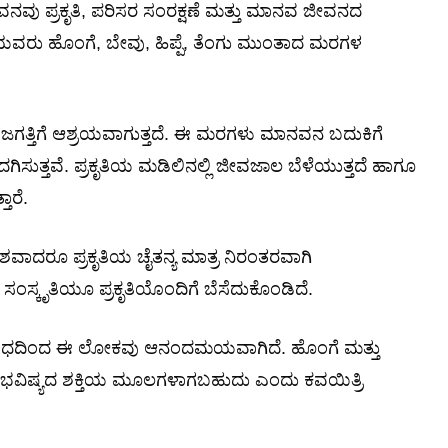
ನವು ಪ್ರಕೃತಿ, ಪರಿಸರ ಸಂರಕ್ಷಣೆ ಮತ್ತು ಮಾನವ ಜೀವನದ
ರಿಯವರು ಹೊಂಗೆ, ಬೇವು, ಹಿಪ್ಪೆ, ತೆಂಗು ಮುಂತಾದ ಮರಗಳ
ವಜಗತ್ತಿಗೆ ಆಶ್ರಯವಾಗುತ್ತದೆ. ಈ ಮರಗಳು ಮಾನವನ ಬದುಕಿಗೆ
ುತ್ತವೆ. ಪ್ರಕೃತಿಯ ಮಡಿಲಿನಲ್ಲಿ ಜೀವಜಾಲ ಬೆಳೆಯುತ್ತದೆ ಹಾಗೂ
ಾರೆ.
ಶವಾದರೂ ಪ್ರಕೃತಿಯ ಚೈತನ್ಯ ಮಾತ್ರ ನಿರಂತರವಾಗಿ
 ಸಂಸ್ಕೃತಿಯೂ ಪ್ರಕೃತಿಯೊಂದಿಗೆ ಬೆಸೆದುಕೊಂಡಿದೆ.
 ಸುಗಂಧದಿಂದ ಈ ಲೋಕವು ಆನಂದಮಯವಾಗಿದೆ. ಹೊಂಗೆ ಮತ್ತು
ಭವಿಷ್ಯದ ಶಕ್ತಿಯ ಮೂಲಗಳಾಗಬಹುದು ಎಂದು ಕವಯಿತ್ರಿ