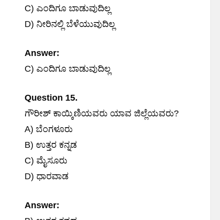
C) ಎಂದಿಗೂ ಬಾಡುವುದಿಲ್ಲ
D) ನೀರಿನಲ್ಲಿ ಬೆಳೆಯುವುದಿಲ್ಲ
Answer:
C) ಎಂದಿಗೂ ಬಾಡುವುದಿಲ್ಲ
Question 15.
ಗೌರೀಶ್ ಕಾಯ್ಕಿಣಿಯವರು ಯಾವ ಜಿಲ್ಲೆಯವರು?
A) ಬೆಂಗಳೂರು
B) ಉತ್ತರ ಕನ್ನಡ
C) ಮೈಸೂರು
D) ಧಾರವಾಡ
Answer: