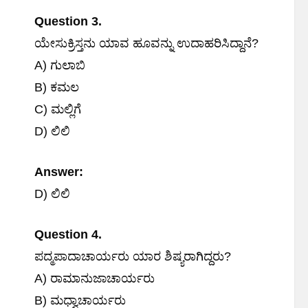
Question 3.
ಯೇಸುಕ್ರಿಸ್ತನು ಯಾವ ಹೂವನ್ನು ಉದಾಹರಿಸಿದ್ದಾನೆ?
A) ಗುಲಾಬಿ
B) ಕಮಲ
C) ಮಲ್ಲಿಗೆ
D) ಲಿಲಿ
Answer:
D) ಲಿಲಿ
Question 4.
ಪದ್ಮಪಾದಾಚಾರ್ಯರು ಯಾರ ಶಿಷ್ಯರಾಗಿದ್ದರು?
A) ರಾಮಾನುಜಾಚಾರ್ಯರು
B) ಮಧ್ವಾಚಾರ್ಯರು