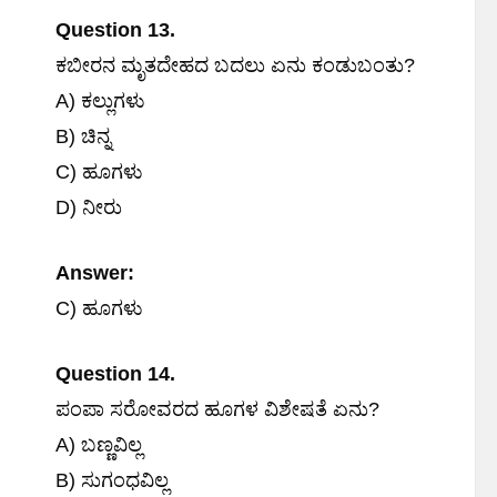
Question 13.
ಕಬೀರನ ಮೃತದೇಹದ ಬದಲು ಏನು ಕಂಡುಬಂತು?
A) ಕಲ್ಲುಗಳು
B) ಚಿನ್ನ
C) ಹೂಗಳು
D) ನೀರು
Answer:
C) ಹೂಗಳು
Question 14.
ಪಂಪಾ ಸರೋವರದ ಹೂಗಳ ವಿಶೇಷತೆ ಏನು?
A) ಬಣ್ಣವಿಲ್ಲ
B) ಸುಗಂಧವಿಲ್ಲ