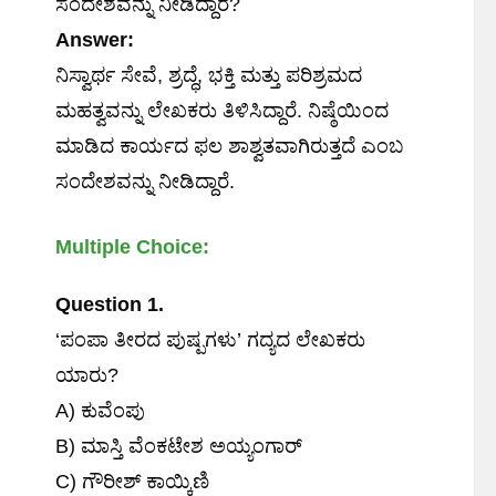
ಸಂದೇಶವನ್ನು ನೀಡಿದ್ದಾರೆ?
Answer:
ನಿಸ್ವಾರ್ಥ ಸೇವೆ, ಶ್ರದ್ಧೆ, ಭಕ್ತಿ ಮತ್ತು ಪರಿಶ್ರಮದ
ಮಹತ್ವವನ್ನು ಲೇಖಕರು ತಿಳಿಸಿದ್ದಾರೆ. ನಿಷ್ಠೆಯಿಂದ
ಮಾಡಿದ ಕಾರ್ಯದ ಫಲ ಶಾಶ್ವತವಾಗಿರುತ್ತದೆ ಎಂಬ
ಸಂದೇಶವನ್ನು ನೀಡಿದ್ದಾರೆ.
Multiple Choice:
Question 1.
‘ಪಂಪಾ ತೀರದ ಪುಷ್ಪಗಳು’ ಗದ್ಯದ ಲೇಖಕರು
ಯಾರು?
A) ಕುವೆಂಪು
B) ಮಾಸ್ತಿ ವೆಂಕಟೇಶ ಅಯ್ಯಂಗಾರ್
C) ಗೌರೀಶ್ ಕಾಯ್ಕಿಣಿ