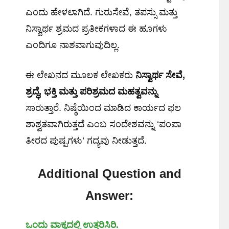
ಎಂದು ಹೇಳಲಾಗಿದೆ. ಗುರುಸೇವೆ, ತಪಸ್ಸು ಮತ್ತು
ನಿಸ್ವಾರ್ಥ ಶ್ರಮದ ಪ್ರತೀಕಗಳಾದ ಈ ಹೂಗಳು
ಎಂದಿಗೂ ನಾಶವಾಗುವುದಿಲ್ಲ.
ಈ ಲೇಖನದ ಮೂಲಕ ಲೇಖಕರು
ನಿಸ್ವಾರ್ಥ
ಸೇವೆ,
ಶ್ರದ್ಧೆ,
ಭಕ್ತಿ
ಮತ್ತು
ಪರಿಶ್ರಮದ
ಮಹತ್ವವನ್ನು
ಸಾರುತ್ತಾರೆ. ನಿಷ್ಠೆಯಿಂದ ಮಾಡಿದ ಕಾರ್ಯದ ಫಲ
ಶಾಶ್ವತವಾಗಿರುತ್ತದೆ ಎಂಬ ಸಂದೇಶವನ್ನು ‘ಪಂಪಾ
ತೀರದ ಪುಷ್ಪಗಳು’ ಗದ್ಯವು ನೀಡುತ್ತದೆ.
Additional Question and
Answer:
ಒಂದು
ವಾಕ್ಯದಲ್ಲಿ
ಉತ್ತರಿಸಿರಿ.