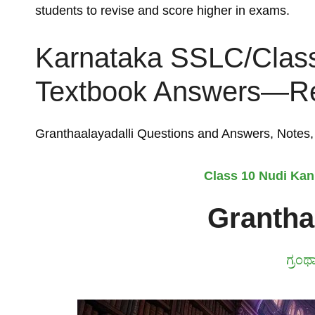
students to revise and score higher in exams.
Karnataka SSLC/Clas
Textbook Answers—Ref
Granthaalayadalli Questions and Answers, Note
Class 10 Nudi Ka
Grantha
ಗ್ರಂ