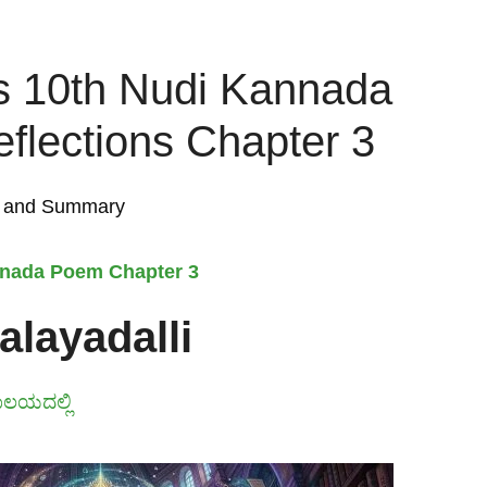
s 10th Nudi Kannada
lections Chapter 3
s, and Summary
nnada Poem Chapter 3
alayadalli
ಥಾಲಯದಲ್ಲಿ