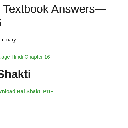
i Textbook Answers—
6
Summary
uage Hindi Chapter 16
Shakti
wnload Bal Shakti PDF