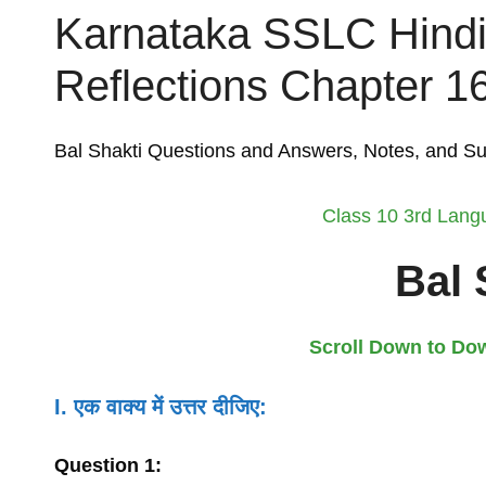
Karnataka SSLC Hind
Reflections Chapter 1
Bal Shakti Questions and Answers, Notes, and 
Class 10 3rd Lang
Bal 
Scroll Down to Do
I. एक
वाक्य
में
उत्तर
दीजिए
:
Question
1: