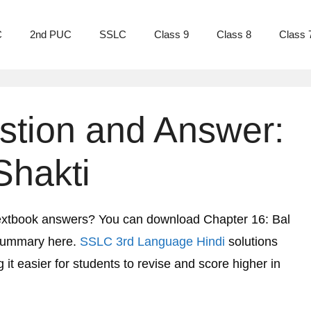
C
2nd PUC
SSLC
Class 9
Class 8
Class 
tion and Answer:
Shakti
extbook answers? You can download Chapter 16: Bal
 Summary here.
SSLC 3rd Language Hindi
solutions
it easier for students to revise and score higher in