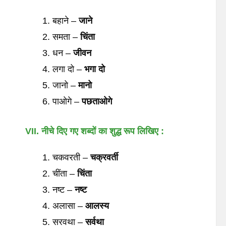
बहाने –
जाने
समता –
चिंता
धन –
जीवन
लगा दो –
भगा
दो
जानो –
मानो
पाओगे –
पछताओगे
VII.
नीचे
दिए
गए
शब्दों
का
शुद्ध
रूप
लिखिए
:
चकवरती –
चक्रवर्ती
चींता –
चिंता
नष्ट –
नष्ट
अलासा –
आलस्य
सरवथा –
सर्वथा