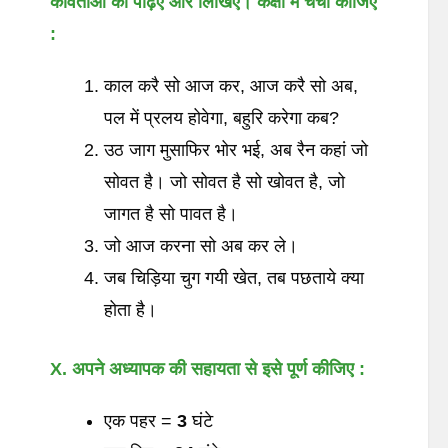
कविताओं
को
पढ़िए
और
लिखिए।
कक्षा
में
चर्चा
कीजिए
:
काल करै सो आज कर, आज करै सो अब,
पल में प्रलय होवेगा, बहुरि करेगा कब?
उठ जाग मुसाफिर भोर भई, अब रैन कहां जो
सोवत है। जो सोवत है सो खोवत है, जो
जागत है सो पावत है।
जो आज करना सो अब कर ले।
जब चिड़िया चुग गयी खेत, तब पछताये क्या
होता है।
X. अपने
अध्यापक
की
सहायता
से
इसे
पूर्ण
कीजिए
:
एक पहर =
3
घंटे