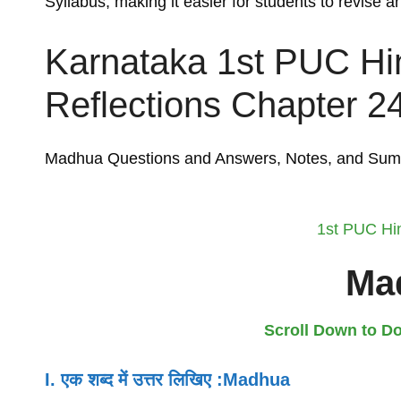
Syllabus, making it easier for students to revise 
Karnataka 1st PUC Hi
Reflections Chapter 2
Madhua Questions and Answers, Notes, and Su
1st PUC Hi
Ma
Scroll Down to 
I. एक शब्द में उत्तर लिखिए :Madhua