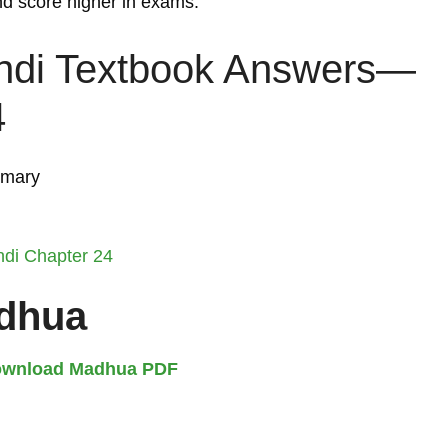
and score higher in exams.
ndi Textbook Answers—
4
mmary
ndi Chapter 24
dhua
Download Madhua PDF